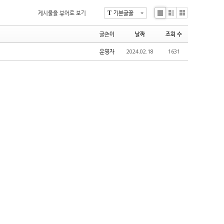
게시물을 뷰어로 보기
기본글꼴
T
Li
Zi
G
st
n
al
글쓴이
날짜
조회 수
e
le
ry
운영자
2024.02.18
1631